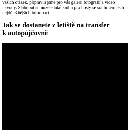
vašich otázek, připravili jsme pro vás galerii fotografií a video
návody. Stáhnout si můžete také knihu pro hosty se souhrnem těch
nejdůležitějších informací.
Jak se dostanete z letiště na transfer
k autopůjčovně