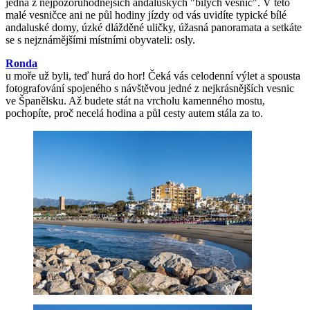
jedna z nejpozoruhodnějších andaluských "bílých vesnic". V této
malé vesničce ani ne půl hodiny jízdy od vás uvidíte typické bílé
andaluské domy, úzké dlážděné uličky, úžasná panoramata a setkáte
se s nejznámějšími místními obyvateli: osly.
Ronda
u moře už byli, teď hurá do hor! Čeká vás celodenní výlet a spousta
fotografování spojeného s návštěvou jedné z nejkrásnějších vesnic
ve Španělsku. Až budete stát na vrcholu kamenného mostu,
pochopíte, proč necelá hodina a půl cesty autem stála za to.