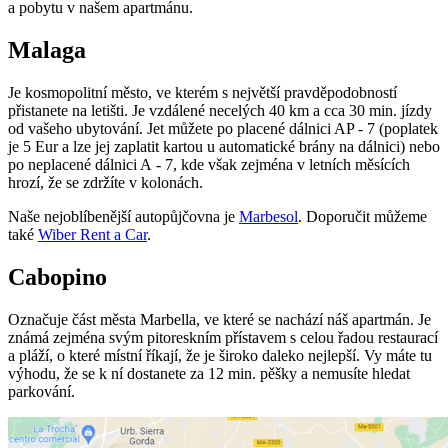
a pobytu v našem apartmánu.
Malaga
Je kosmopolitní město, ve kterém s největší pravděpodobností
přistanete na letišti. Je vzdálené necelých 40 km a cca 30 min. jízdy
od vašeho ubytování. Jet můžete po placené dálnici AP - 7 (poplatek
je 5 Eur a lze jej zaplatit kartou u automatické brány na dálnici) nebo
po neplacené dálnici A - 7, kde však zejména v letních měsících
hrozí, že se zdržíte v kolonách.
Naše nejoblíbenější autopůjčovna je
Marbesol
. Doporučit můžeme
také
Wiber Rent a Car
.
Cabopino
Označuje část města Marbella, ve které se nachází náš apartmán. Je
známá zejména svým pitoreskním přístavem s celou řadou restaurací
a pláží, o které místní říkají, že je široko daleko nejlepší. Vy máte tu
výhodu, že se k ní dostanete za 12 min. pěšky a nemusíte hledat
parkování.