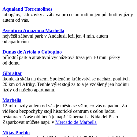
Aqualand Torremolinos
tobogány, skluzavky a zábava pro celou rodinu jen půl hodiny jízdy
autem od vás.
Aventura Amazonia Marbella
největší zábavní park v Andalusii leží jen 4 min. autem
od apartmánu
Dunas de Artola o Cabopino
přírodní park a atraktivní vycházková trasa jen 10 min. pěšky
od domu
Gibraltar
ikonická skála na území Spojeného království se nachází pouhých
20 km od Afriky. Tenhle výlet stojí za to a je vzdálený jen hodinu
jízdy od našeho apartmánu.
Marbella
12 min. jízdy autem od vás je město se vším, co vás napadne. Za
viděnou bezpochyby stojí historické centrum s celou řadou
restaurací. Naše oblíbená je např. Taberna La Niña del Pisto.
Zaparkovat můžete např. v
Mercado de Marbella
Mijas Pueblo