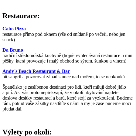
Restaurace:
Cabo Pizza
restaurace přímo pod oknem (vše od snídaně po večeři, nebo jen
snack)
Da Bruno
tradiční středomořská kuchyně (hojně vyhledávaná restaurace 5 min.
pěšky, která provozuje i malý obchod se sýrem, šunkou a vínem)
Andy´s Beach Restaurant & Bar
pít sangrii a pozorovat západ slunce nad mořem, to se neokouká.
Španělsko je zaslíbenou destinací pro lidi, kteří milují dobré jídlo
a pití. Asi vás proto nepřekvapí, že v okolí ubytování najdete
doslova desítky restaurací a barů, které stojí za vyzkoušení. Budeme
rádi, pokud vaše zážitky nasdílíte s námi a my je zase budeme moci
předat dál.
Výlety po okolí: